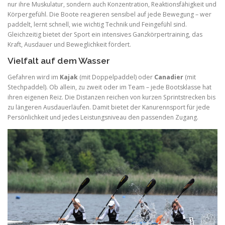
nur ihre Muskulatur, sondern auch Konzentration, Reaktionsfähigkeit und
Körpergefühl. Die Boote reagieren sensibel auf jede Bewegung – wer
paddelt, lernt schnell, wie wichtig Technik und Feingefühl sind.
Gleichzeitig bietet der Sport ein intensives Ganzkörpertraining, das
Kraft, Ausdauer und Beweglichkeit fördert.
Vielfalt auf dem Wasser
Gefahren wird im
Kajak
(mit Doppelpaddel) oder
Canadier
(mit
Stechpaddel). Ob allein, zu zweit oder im Team – jede Bootsklasse hat
ihren eigenen Reiz. Die Distanzen reichen von kurzen Sprintstrecken bis
zu längeren Ausdauerläufen. Damit bietet der Kanurennsport für jede
Persönlichkeit und jedes Leistungsniveau den passenden Zugang.