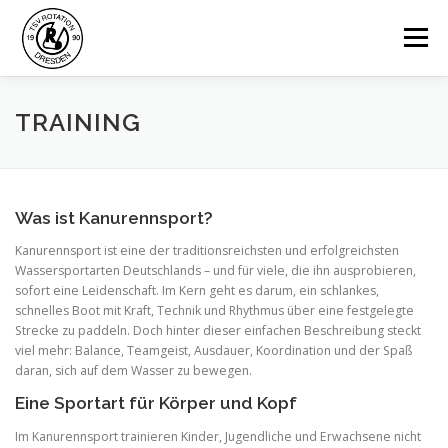
Zum
Inhalt
Menü
springen
HOME
AKTUELLES
BERICHTE
TRAINING
HAFENREGATTA
TRAINING
SPONSOREN
Was ist Kanurennsport?
Kanurennsport ist eine der traditionsreichsten und erfolgreichsten
ÜBER UNS
LINKS
KONTAKT
Wassersportarten Deutschlands – und für viele, die ihn ausprobieren,
sofort eine Leidenschaft. Im Kern geht es darum, ein schlankes,
schnelles Boot mit Kraft, Technik und Rhythmus über eine festgelegte
Strecke zu paddeln. Doch hinter dieser einfachen Beschreibung steckt
viel mehr: Balance, Teamgeist, Ausdauer, Koordination und der Spaß
daran, sich auf dem Wasser zu bewegen.
Eine Sportart für Körper und Kopf
Im Kanurennsport trainieren Kinder, Jugendliche und Erwachsene nicht