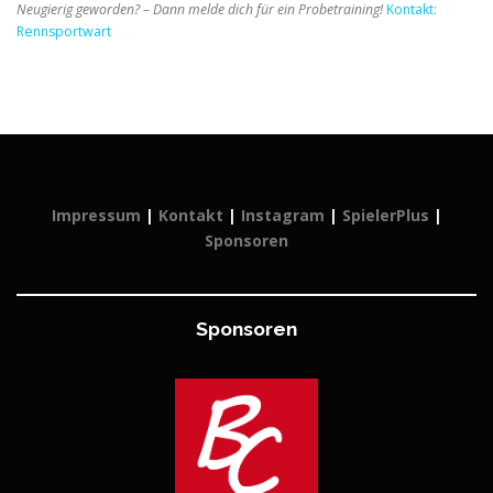
Neugierig geworden? – Dann melde dich für ein Probetraining!
Kontakt:
Rennsportwart
Impressum
|
Kontakt
|
Instagram
|
SpielerPlus
|
Sponsoren
Sponsoren