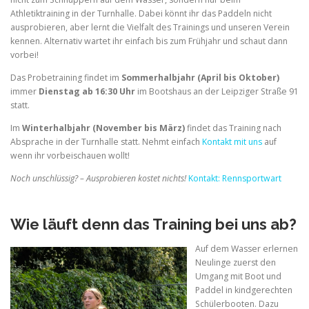
Athletiktraining in der Turnhalle. Dabei könnt ihr das Paddeln nicht
ausprobieren, aber lernt die Vielfalt des Trainings und unseren Verein
kennen. Alternativ wartet ihr einfach bis zum Frühjahr und schaut dann
vorbei!
Das Probetraining findet im
Sommerhalbjahr (April bis Oktober)
immer
Dienstag ab 16:30 Uhr
im Bootshaus an der Leipziger Straße 91
statt.
Im
Winterhalbjahr (November bis März)
findet das Training nach
Absprache in der Turnhalle statt. Nehmt einfach
Kontakt mit uns
auf
wenn ihr vorbeischauen wollt!
Noch unschlüssig? – Ausprobieren kostet nichts!
Kontakt: Rennsportwart
Wie läuft denn das Training bei uns ab?
Auf dem Wasser erlernen
Neulinge zuerst den
Umgang mit Boot und
Paddel in kindgerechten
Schülerbooten. Dazu