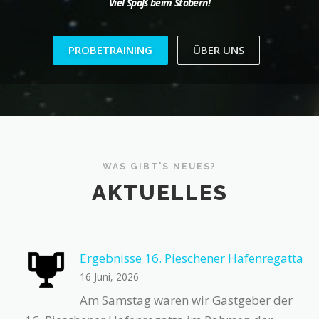
Viel Spaß beim Stöbern!
PROBETRAINING
ÜBER UNS
WAS GIBT'S NEUES?
AKTUELLES
Ergebnisse 16. Pieschener Hafenregatta
16 Juni, 2026
Am Samstag waren wir Gastgeber der