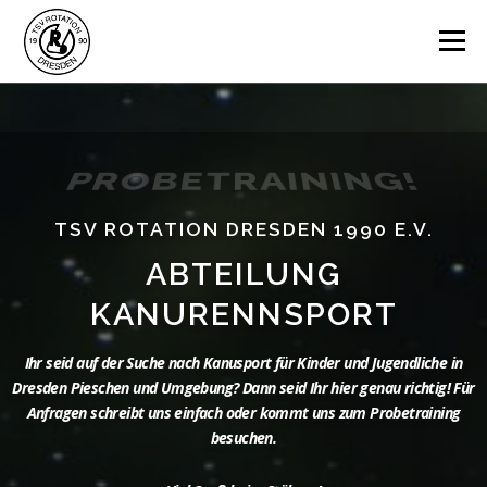
Zum
Inhalt
Menü
springen
HOME
AKTUELLES
BERICHTE
PROBETRAINING!
HAFENREGATTA
TRAINING
SPONSOREN
TSV ROTATION DRESDEN 1990 E.V.
ABTEILUNG
ÜBER UNS
LINKS
KONTAKT
KANURENNSPORT
Ihr seid auf der Suche nach Kanusport für Kinder und Jugendliche in
Dresden Pieschen und Umgebung? Dann seid Ihr hier genau richtig! Für
Anfragen schreibt uns einfach oder kommt uns zum Probetraining
besuchen.